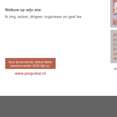
Welkom op mijn site
Ik zing, acteer, dirigeer, organiseer en geef les
В�
Al
ac
o
du
В�
za
wo
Voor de komende Stabat Mater
paasconcerten 2025 kijk op:
fo
www.pergolesi.nl
В�